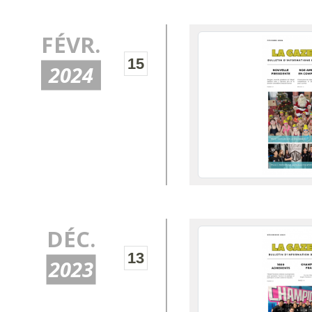
FÉVR.
15
2024
DÉC.
13
2023