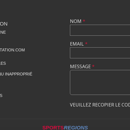
NOM
*
ION
INE
EMAIL
*
ATATION.COM
LES
MESSAGE
*
U INAPPROPRIÉ
S
VEUILLEZ RECOPIER LE CO
SPORTS
REGIONS