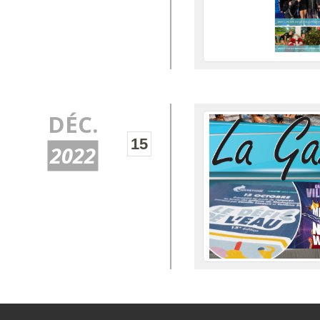
DÉC.
15
2022